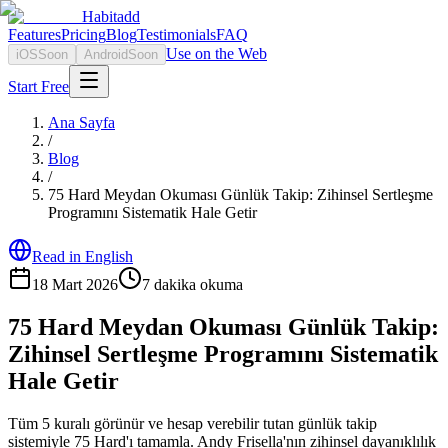
Habitadd
Features
Pricing
Blog
Testimonials
FAQ
Use on the Web
iOS
Soon
Android
Soon
Start Free
Ana Sayfa
/
Blog
/
75 Hard Meydan Okuması Günlük Takip: Zihinsel Sertleşme
Programını Sistematik Hale Getir
Read in English
18 Mart 2026
7
dakika okuma
75 Hard Meydan Okuması Günlük Takip:
Zihinsel Sertleşme Programını Sistematik
Hale Getir
Tüm 5 kuralı görünür ve hesap verebilir tutan günlük takip
sistemiyle 75 Hard'ı tamamla. Andy Frisella'nın zihinsel dayanıklılık