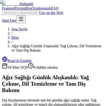
Habitadd
Features
Pricing
Blog
Testimonials
FAQ
Use on the Web
iOS
Soon
Android
Soon
Start Free
Ana Sayfa
/
Blog
/
Ağız Sağlığı Günlük Alışkanlık: Yağ Çekme, Dil Temizleme
ve Tam Diş Bakımı
Read in English
18 Mart 2026
9
dakika okuma
Ağız Sağlığı Günlük Alışkanlık: Yağ
Çekme, Dil Temizleme ve Tam Diş
Bakımı
Diş fırçalamanın ötesinde tam bir günlük ağız sağlığı rutini. Yağ
çekme, dil temizleme ve tutarlı diş alışkanlıklarının ağız sağlığınızı