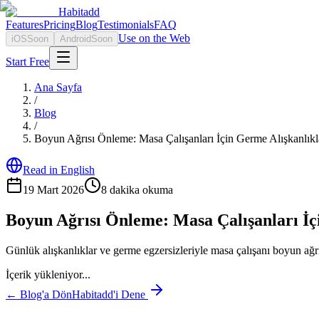
Habitadd
Features
Pricing
Blog
Testimonials
FAQ
Use on the Web
iOS
Soon
Android
Soon
Start Free
Ana Sayfa
/
Blog
/
Boyun Ağrısı Önleme: Masa Çalışanları İçin Germe Alışkanlıkl
Read in English
19 Mart 2026
8
dakika okuma
Boyun Ağrısı Önleme: Masa Çalışanları İç
Günlük alışkanlıklar ve germe egzersizleriyle masa çalışanı boyun ağrıs
İçerik yükleniyor...
← Blog'a Dön
Habitadd'i Dene