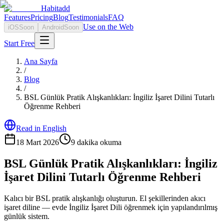
Habitadd
Features
Pricing
Blog
Testimonials
FAQ
Use on the Web
iOS
Soon
Android
Soon
Start Free
Ana Sayfa
/
Blog
/
BSL Günlük Pratik Alışkanlıkları: İngiliz İşaret Dilini Tutarlı
Öğrenme Rehberi
Read in English
18 Mart 2026
9
dakika okuma
BSL Günlük Pratik Alışkanlıkları: İngiliz
İşaret Dilini Tutarlı Öğrenme Rehberi
Kalıcı bir BSL pratik alışkanlığı oluşturun. El şekillerinden akıcı
işaret diline — evde İngiliz İşaret Dili öğrenmek için yapılandırılmış
günlük sistem.