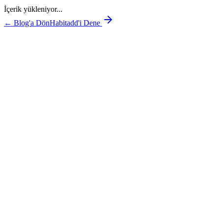
İçerik yükleniyor...
← Blog'a Dön
Habitadd'i Dene