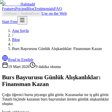
Habitadd
Features
Pricing
Blog
Testimonials
FAQ
Use on the Web
iOS
Soon
Android
Soon
Start Free
Ana Sayfa
/
Blog
/
Burs Başvurusu Günlük Alışkanlıklar: Finansman Kazan
Read in English
19 Mart 2026
9
dakika okuma
Burs Başvurusu Günlük Alışkanlıklar:
Finansman Kazan
Çoğu öğrenci bursu piyango gibi görür. Kazananlar ise iş gibi görür.
Tutarlı biçimde kazanan burs başvuruları üreten günlük alışkanlıklar
oluştur.