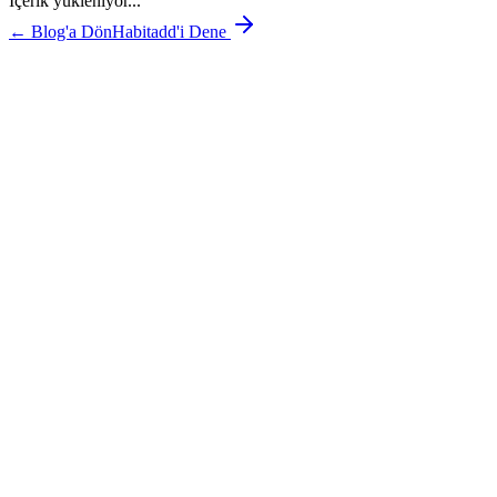
İçerik yükleniyor...
← Blog'a Dön
Habitadd'i Dene