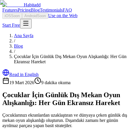
Habitadd
Features
Pricing
Blog
Testimonials
FAQ
Use on the Web
iOS
Soon
Android
Soon
Start Free
Ana Sayfa
/
Blog
/
Çocuklar İçin Günlük Dış Mekan Oyun Alışkanlığı: Her Gün
Ekransız Hareket
Read in English
19 Mart 2026
9
dakika okuma
Çocuklar İçin Günlük Dış Mekan Oyun
Alışkanlığı: Her Gün Ekransız Hareket
Çocuklarınızı ekranlardan uzaklaştıran ve dünyaya çeken günlük dış
mekan oyun alışkanlığı oluşturun. Dışarıdaki zamanı her günün
ayrılmaz parçası yapan basit stratejiler.