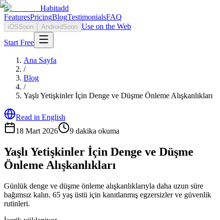
Habitadd
Features
Pricing
Blog
Testimonials
FAQ
Use on the Web
iOS
Soon
Android
Soon
Start Free
Ana Sayfa
/
Blog
/
Yaşlı Yetişkinler İçin Denge ve Düşme Önleme Alışkanlıkları
Read in English
18 Mart 2026
9
dakika okuma
Yaşlı Yetişkinler İçin Denge ve Düşme
Önleme Alışkanlıkları
Günlük denge ve düşme önleme alışkanlıklarıyla daha uzun süre
bağımsız kalın. 65 yaş üstü için kanıtlanmış egzersizler ve güvenlik
rutinleri.