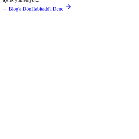
İçerik yükleniyor...
← Blog'a Dön
Habitadd'i Dene