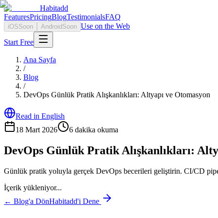
Habitadd
Features
Pricing
Blog
Testimonials
FAQ
Use on the Web
iOS
Soon
Android
Soon
Start Free
Ana Sayfa
/
Blog
/
DevOps Günlük Pratik Alışkanlıkları: Altyapı ve Otomasyon
Read in English
18 Mart 2026
6
dakika okuma
DevOps Günlük Pratik Alışkanlıkları: Alt
Günlük pratik yoluyla gerçek DevOps becerileri geliştirin. CI/CD pipe
İçerik yükleniyor...
← Blog'a Dön
Habitadd'i Dene