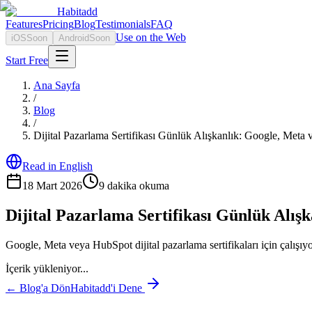
Habitadd
Features
Pricing
Blog
Testimonials
FAQ
Use on the Web
iOS
Soon
Android
Soon
Start Free
Ana Sayfa
/
Blog
/
Dijital Pazarlama Sertifikası Günlük Alışkanlık: Google, Meta
Read in English
18 Mart 2026
9
dakika okuma
Dijital Pazarlama Sertifikası Günlük Alış
Google, Meta veya HubSpot dijital pazarlama sertifikaları için çalışıy
İçerik yükleniyor...
← Blog'a Dön
Habitadd'i Dene