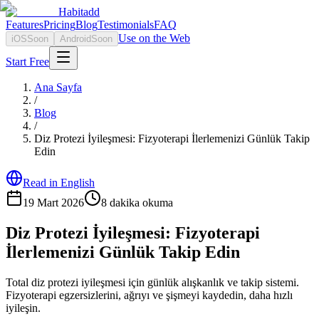
Habitadd
Features
Pricing
Blog
Testimonials
FAQ
Use on the Web
iOS
Soon
Android
Soon
Start Free
Ana Sayfa
/
Blog
/
Diz Protezi İyileşmesi: Fizyoterapi İlerlemenizi Günlük Takip
Edin
Read in English
19 Mart 2026
8
dakika okuma
Diz Protezi İyileşmesi: Fizyoterapi
İlerlemenizi Günlük Takip Edin
Total diz protezi iyileşmesi için günlük alışkanlık ve takip sistemi.
Fizyoterapi egzersizlerini, ağrıyı ve şişmeyi kaydedin, daha hızlı
iyileşin.