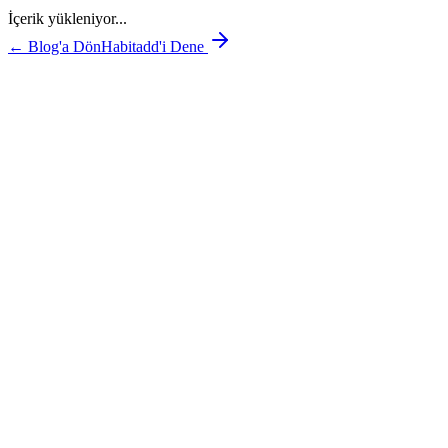
İçerik yükleniyor...
← Blog'a Dön
Habitadd'i Dene