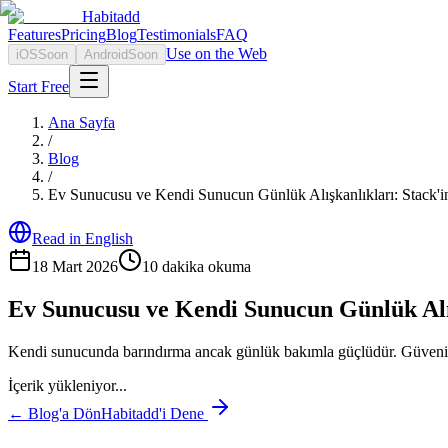
Habitadd
Features
Pricing
Blog
Testimonials
FAQ
Use on the Web
iOS
Soon
Android
Soon
Start Free
Ana Sayfa
/
Blog
/
Ev Sunucusu ve Kendi Sunucun Günlük Alışkanlıkları: Stack'in
Read in English
18 Mart 2026
10
dakika okuma
Ev Sunucusu ve Kendi Sunucun Günlük Alışk
Kendi sunucunda barındırma ancak günlük bakımla güçlüdür. Güvenilir ç
İçerik yükleniyor...
← Blog'a Dön
Habitadd'i Dene