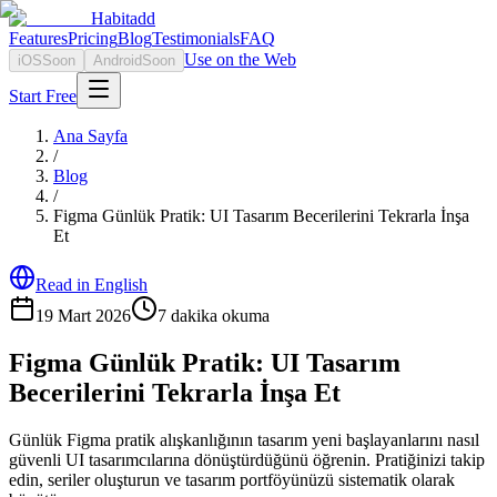
Habitadd
Features
Pricing
Blog
Testimonials
FAQ
Use on the Web
iOS
Soon
Android
Soon
Start Free
Ana Sayfa
/
Blog
/
Figma Günlük Pratik: UI Tasarım Becerilerini Tekrarla İnşa
Et
Read in English
19 Mart 2026
7
dakika okuma
Figma Günlük Pratik: UI Tasarım
Becerilerini Tekrarla İnşa Et
Günlük Figma pratik alışkanlığının tasarım yeni başlayanlarını nasıl
güvenli UI tasarımcılarına dönüştürdüğünü öğrenin. Pratiğinizi takip
edin, seriler oluşturun ve tasarım portföyünüzü sistematik olarak