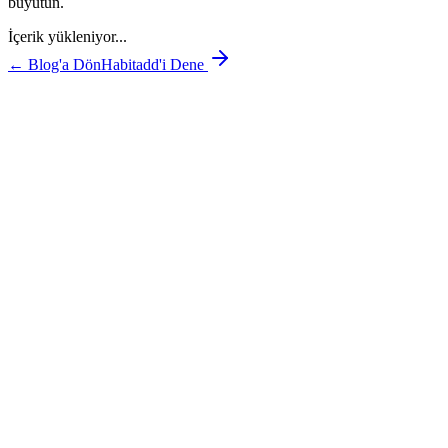
büyütün.
İçerik yükleniyor...
← Blog'a Dön
Habitadd'i Dene