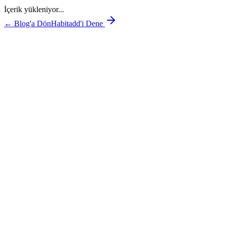
İçerik yükleniyor...
← Blog'a Dön
Habitadd'i Dene