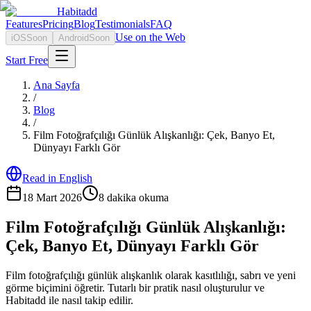
Habitadd
Features
Pricing
Blog
Testimonials
FAQ
Use on the Web
iOS
Soon
Android
Soon
Start Free
Ana Sayfa
/
Blog
/
Film Fotoğrafçılığı Günlük Alışkanlığı: Çek, Banyo Et,
Dünyayı Farklı Gör
Read in English
18 Mart 2026
8
dakika okuma
Film Fotoğrafçılığı Günlük Alışkanlığı:
Çek, Banyo Et, Dünyayı Farklı Gör
Film fotoğrafçılığı günlük alışkanlık olarak kasıtlılığı, sabrı ve yeni
görme biçimini öğretir. Tutarlı bir pratik nasıl oluşturulur ve
Habitadd ile nasıl takip edilir.