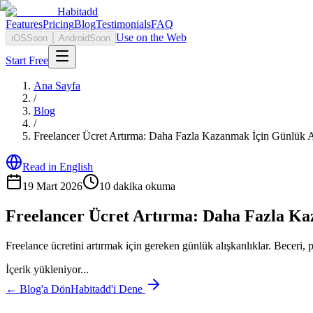
Habitadd
Features
Pricing
Blog
Testimonials
FAQ
Use on the Web
iOS
Soon
Android
Soon
Start Free
Ana Sayfa
/
Blog
/
Freelancer Ücret Artırma: Daha Fazla Kazanmak İçin Günlük Al
Read in English
19 Mart 2026
10
dakika okuma
Freelancer Ücret Artırma: Daha Fazla Ka
Freelance ücretini artırmak için gereken günlük alışkanlıklar. Beceri,
İçerik yükleniyor...
← Blog'a Dön
Habitadd'i Dene