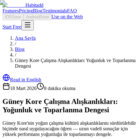
Habitadd
Features
Pricing
Blog
Testimonials
FAQ
Use on the Web
iOS
Soon
Android
Soon
Start Free
Ana Sayfa
/
Blog
/
Güney Kore Çalışma Alışkanlıkları: Yoğunluk ve Toparlanma
Dengesi
Read in English
18 Mart 2026
8
dakika okuma
Güney Kore Çalışma Alışkanlıkları:
Yoğunluk ve Toparlanma Dengesi
Güney Kore'nin yoğun çalışma kültürü alışkanlıklarını sürdürülebilir
biçimde nasıl uygulayacağını öğren — uzun vadeli sonuçlar için
yüksek performans yoğunluğu ile toparlanmayı dengele.