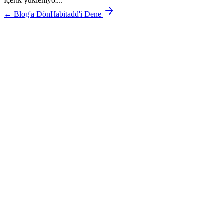
İçerik yükleniyor...
← Blog'a Dön
Habitadd'i Dene