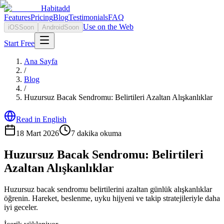
Habitadd
Features
Pricing
Blog
Testimonials
FAQ
Use on the Web
iOS
Soon
Android
Soon
Start Free
Ana Sayfa
/
Blog
/
Huzursuz Bacak Sendromu: Belirtileri Azaltan Alışkanlıklar
Read in English
18 Mart 2026
7
dakika okuma
Huzursuz Bacak Sendromu: Belirtileri
Azaltan Alışkanlıklar
Huzursuz bacak sendromu belirtilerini azaltan günlük alışkanlıklar
öğrenin. Hareket, beslenme, uyku hijyeni ve takip stratejileriyle daha
iyi geceler.