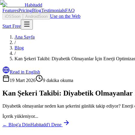
Habitadd
Features
Pricing
Blog
Testimonials
FAQ
Use on the Web
iOS
Soon
Android
Soon
Start Free
Ana Sayfa
/
Blog
/
Kan Şekeri Takibi: Diyabetik Olmayanlar İçin Enerji Optimiza
Read in English
19 Mart 2026
9
dakika okuma
Kan Şekeri Takibi: Diyabetik Olmayanlar 
Diyabetik olmayanlar neden kan şekerini günlük takip ediyor? Enerji 
İçerik yükleniyor...
← Blog'a Dön
Habitadd'i Dene