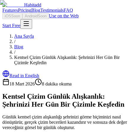
Habitadd
Features
Pricing
Blog
Testimonials
FAQ
Use on the Web
iOS
Soon
Android
Soon
Start Free
Ana Sayfa
/
Blog
/
Kentsel Çizim Günlük Alışkanlık: Şehrinizi Her Gün Bir
Çizimle Keşfedin
Read in English
18 Mart 2026
8
dakika okuma
Kentsel Çizim Günlük Alışkanlık:
Şehrinizi Her Gün Bir Çizimle Keşfedin
Günlük kentsel çizim alışkanlığı şehrinizi görme biçiminizi nasıl
dönüştürür, gerçek çizim becerileri kazandırır ve sonsuza dek değer
vereceğiniz görsel bir günlük oluşturur.