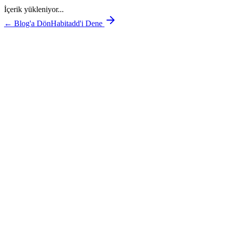
İçerik yükleniyor...
← Blog'a Dön
Habitadd'i Dene