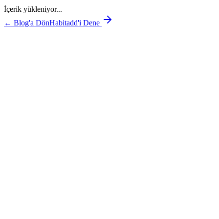
İçerik yükleniyor...
← Blog'a Dön
Habitadd'i Dene