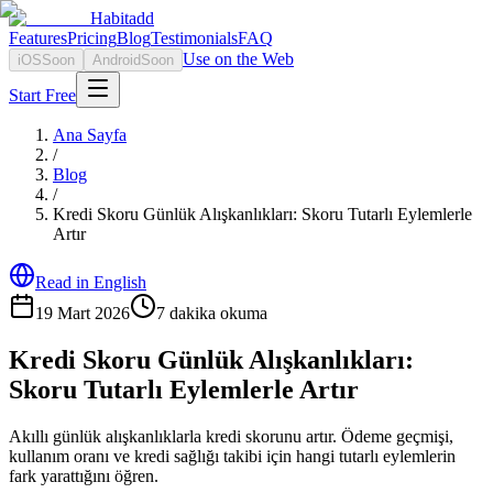
Habitadd
Features
Pricing
Blog
Testimonials
FAQ
Use on the Web
iOS
Soon
Android
Soon
Start Free
Ana Sayfa
/
Blog
/
Kredi Skoru Günlük Alışkanlıkları: Skoru Tutarlı Eylemlerle
Artır
Read in English
19 Mart 2026
7
dakika okuma
Kredi Skoru Günlük Alışkanlıkları:
Skoru Tutarlı Eylemlerle Artır
Akıllı günlük alışkanlıklarla kredi skorunu artır. Ödeme geçmişi,
kullanım oranı ve kredi sağlığı takibi için hangi tutarlı eylemlerin
fark yarattığını öğren.