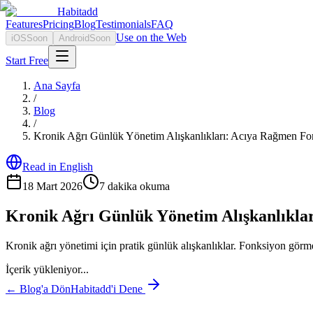
Habitadd
Features
Pricing
Blog
Testimonials
FAQ
Use on the Web
iOS
Soon
Android
Soon
Start Free
Ana Sayfa
/
Blog
/
Kronik Ağrı Günlük Yönetim Alışkanlıkları: Acıya Rağmen Fo
Read in English
18 Mart 2026
7
dakika okuma
Kronik Ağrı Günlük Yönetim Alışkanlıkla
Kronik ağrı yönetimi için pratik günlük alışkanlıklar. Fonksiyon görm
İçerik yükleniyor...
← Blog'a Dön
Habitadd'i Dene