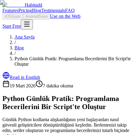
Habitadd
Features
Pricing
Blog
Testimonials
FAQ
Use on the Web
iOS
Soon
Android
Soon
Start Free
Ana Sayfa
/
Blog
/
Python Günlük Pratik: Programlama Becerilerini Bir Script'te
Oluştur
Read in English
19 Mart 2026
7
dakika okuma
Python Günlük Pratik: Programlama
Becerilerini Bir Script'te Oluştur
Günlük Python kodlama alışkanlığının yeni başlayanları nasıl
güvenli geliştiricilere dönüştürdüğünü keşfedin. İlerlemenizi takip
edin, seriler oluşturun ve programlama becerilerinizi tutarlı biçimde