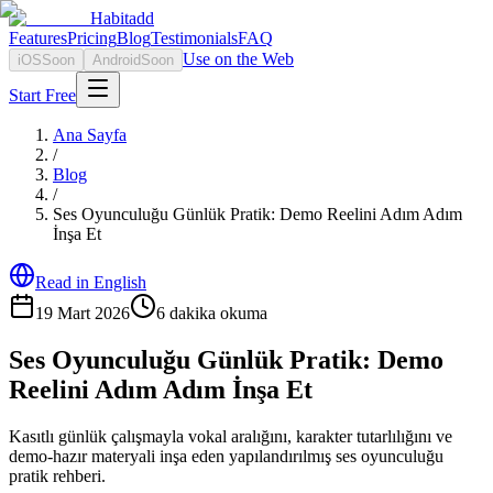
Habitadd
Features
Pricing
Blog
Testimonials
FAQ
Use on the Web
iOS
Soon
Android
Soon
Start Free
Ana Sayfa
/
Blog
/
Ses Oyunculuğu Günlük Pratik: Demo Reelini Adım Adım
İnşa Et
Read in English
19 Mart 2026
6
dakika okuma
Ses Oyunculuğu Günlük Pratik: Demo
Reelini Adım Adım İnşa Et
Kasıtlı günlük çalışmayla vokal aralığını, karakter tutarlılığını ve
demo-hazır materyali inşa eden yapılandırılmış ses oyunculuğu
pratik rehberi.