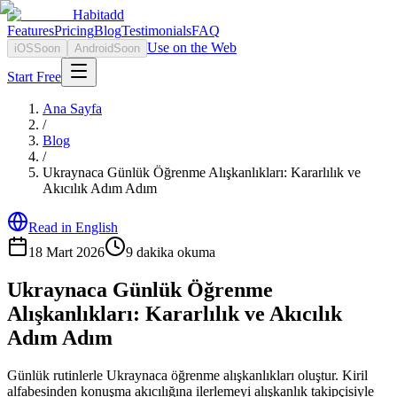
Habitadd
Features
Pricing
Blog
Testimonials
FAQ
Use on the Web
iOS
Soon
Android
Soon
Start Free
Ana Sayfa
/
Blog
/
Ukraynaca Günlük Öğrenme Alışkanlıkları: Kararlılık ve
Akıcılık Adım Adım
Read in English
18 Mart 2026
9
dakika okuma
Ukraynaca Günlük Öğrenme
Alışkanlıkları: Kararlılık ve Akıcılık
Adım Adım
Günlük rutinlerle Ukraynaca öğrenme alışkanlıkları oluştur. Kiril
alfabesinden konuşma akıcılığına ilerlemeyi alışkanlık takipçisiyle