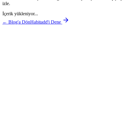
izle.
İçerik yükleniyor...
← Blog'a Dön
Habitadd'i Dene