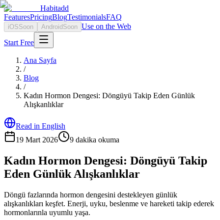
Habitadd
Features
Pricing
Blog
Testimonials
FAQ
Use on the Web
iOS
Soon
Android
Soon
Start Free
Ana Sayfa
/
Blog
/
Kadın Hormon Dengesi: Döngüyü Takip Eden Günlük
Alışkanlıklar
Read in English
19 Mart 2026
9
dakika okuma
Kadın Hormon Dengesi: Döngüyü Takip
Eden Günlük Alışkanlıklar
Döngü fazlarında hormon dengesini destekleyen günlük
alışkanlıkları keşfet. Enerji, uyku, beslenme ve hareketi takip ederek
hormonlarınla uyumlu yaşa.