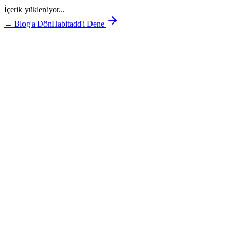
İçerik yükleniyor...
← Blog'a Dön
Habitadd'i Dene